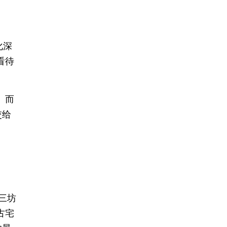
，
化深
看待
。而
交给
三坊
古宅