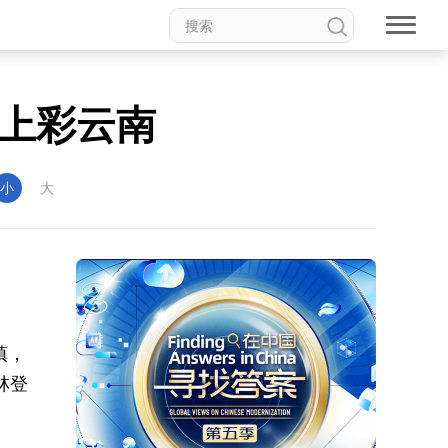
上彩云南
小
大
镇，
林登