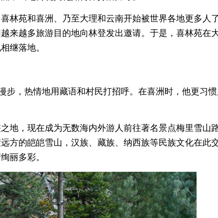
，喜林苑和喜洲、乃至大理和云南开始被世界各地更多人
国越来越多旅游目的地向林登发出邀请。于是，喜林苑在
地相继落地。
村漫步，热情地用藏语和村民打招呼。在喜洲时，他更习惯
整之地，现在成为无数海内外游人前往著名景点梅里雪山
望远方的皑皑雪山，汉族、藏族、纳西族等民族文化在此
产绚丽多彩。