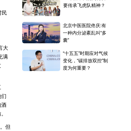
村民
言大
充满
文
工
他们
的酒
访。
失。但