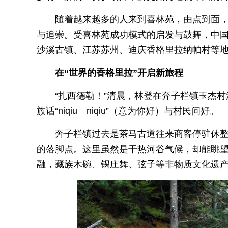
随着越来越多的人来到喜林苑，由点到面
与追崇。受喜林苑成功模式的启发与鼓舞，中
沙溪古镇、江苏苏州、迪庆香格里拉纳帕村等
在“世界的香格里拉”开启新旅程
“扎西德勒！”清晨，林登在奔子栏镇玉杰
族话“niqiu niqiu”（意为你好）与村民问好。
奔子栏镇过去是茶马古道往来商客停驻休
的落脚点。这里虽然是干热河谷气候，却能眺
融，藏族木碗、锅庄舞、弦子等非物质文化遗