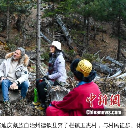
省迪庆藏族自治州德钦县奔子栏镇玉杰村，与村民徒步、