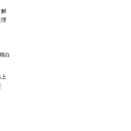
了解
大理
用白
路上
交