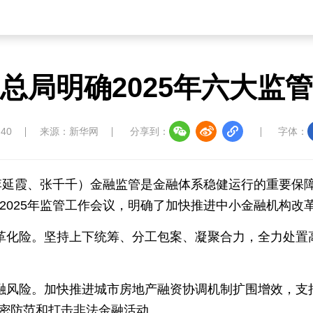
中国四川
七彩云南
浪潮资讯
衢州有礼
总局明确2025年六大监
圣洁西藏
天辽地宁
壮美广西
大美黑
:40
来源：新华网
分享到：
字体：
李延霞、张千千）金融监管是金融体系稳健运行的重要保障
的2025年监管工作会议，明确了加快推进中小金融机构改
革化险。坚持上下统筹、分工包案、凝聚合力，全力处置
融风险。加快推进城市房地产融资协调机制扩围增效，支
密防范和打击非法金融活动。