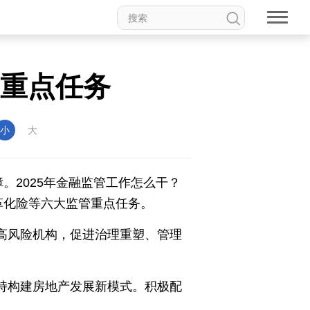
新温州
海丝
海峡
管重点任务
龙江
Hello重庆
今日山西
小
大
。2025年金融监管工作怎么干？
革化险等六大监管重点任务。
高风险机构，促进治理重塑、管理
持构建房地产发展新模式。积极配