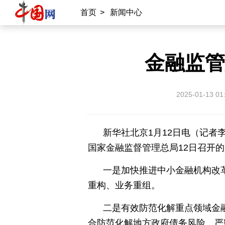
首页
>
新闻中心
外宣平台
丝路中国
中国湖北
中部纵览
金融监管
常德
兴安岭上兴安盟
Hello天津
2025-01-13 01
秀山丽水
新华社北京1月12日电（记者
国家金融监督管理总局12日召开
一是加快推进中小金融机构改
重构、业务重组。
二是有效防范化解重点领域金
合防范化解地方政府债务风险。严