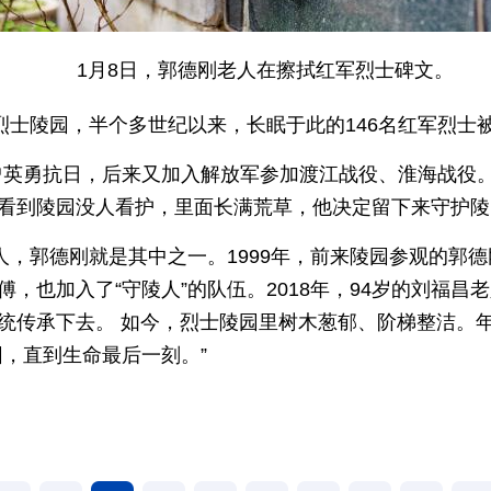
1月8日，郭德刚老人在擦拭红军烈士碑文。
士陵园，半个多世纪以来，长眠于此的146名红军烈士被
曾英勇抗日，后来又加入解放军参加渡江战役、淮海战役。
看到陵园没人看护，里面长满荒草，他决定留下来守护陵
人，郭德刚就是其中之一。1999年，前来陵园参观的郭
，也加入了“守陵人”的队伍。2018年，94岁的刘福昌
统传承下去。 如今，烈士陵园里树木葱郁、阶梯整洁。年
园，直到生命最后一刻。”