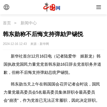
国情
国情
助残
一带一路
首页
>
新闻中心
海洋
草原
湾区
韩东勋称不后悔支持弹劾尹锡悦
联盟
心理
老年
2024-12-16 12:43
来源：新华网
新华社首尔12月16日电（记者陆爱华 姬新龙）韩
国执政党国民力量党党首韩东勋16日辞去党首职务并道
歉，但称不后悔支持弹劾总统尹锡悦。
韩东勋当天上午在韩国国会召开记者会时说，国民
力量党最高委员会5名最高委员集体辞职令最高委员
会“崩溃”，作为党首已无法正常履职，因此决定辞职。