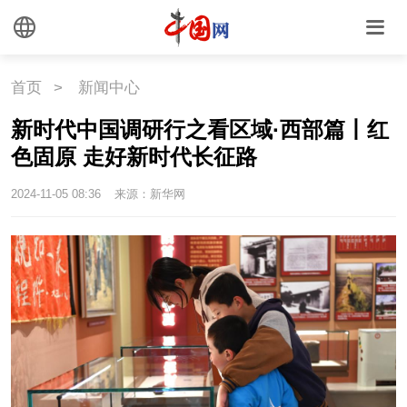
中国瓷
首页
>
新闻中心
国情
新时代中国调研行之看区域·西部篇丨红
国情
助残
一带一路
色固原 走好新时代长征路
2024-11-05 08:36
来源：新华网
海洋
草原
湾区
联盟
心理
老年