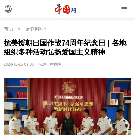
文化
首页
>
新闻中心
文化
文创
艺术
抗美援朝出国作战74周年纪念日 | 各地
时尚
旅游
铁路
组织多种活动弘扬爱国主义精神
悦读
民藏
中医
2024-10-25 09:08
来源：中国网
中国瓷
国情
国情
助残
一带一路
海洋
草原
湾区