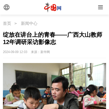
中国瓷
国情
首页
>
新闻中心
国情
助残
一带一路
绽放在讲台上的青春——广西大山教师
12年调研采访影像志
海洋
草原
湾区
2024-09-09 12:03
来源：新华网
联盟
心理
老年