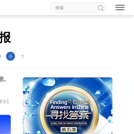
报
体：
小
大
息。
维佳】