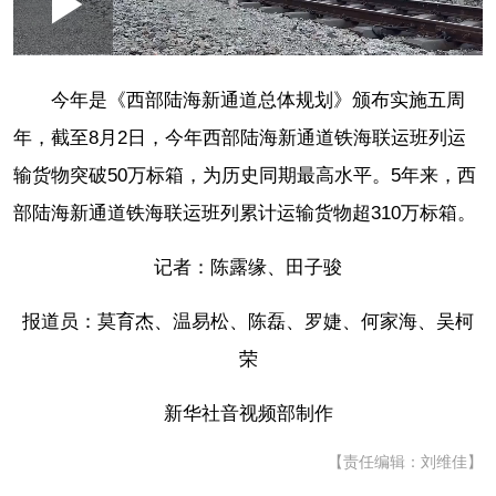
Loaded
:
Play
0:00
/
--:--
Play
Picture-
Mute
Fullscr
in-
Picture
2.12%
Video
今年是《西部陆海新通道总体规划》颁布实施五周
年，截至8月2日，今年西部陆海新通道铁海联运班列运
输货物突破50万标箱，为历史同期最高水平。5年来，西
部陆海新通道铁海联运班列累计运输货物超310万标箱。
记者：陈露缘、田子骏
报道员：莫育杰、温易松、陈磊、罗婕、何家海、吴柯
荣
新华社音视频部制作
【责任编辑：刘维佳】