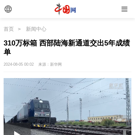
时尚
旅游
铁路
悦读
民藏
中医
首页
>
新闻中心
中国瓷
310万标箱 西部陆海新通道交出5年成绩
单
国情
2024-08-05 00:02
来源：新华网
国情
助残
一带一路
海洋
草原
湾区
联盟
心理
老年