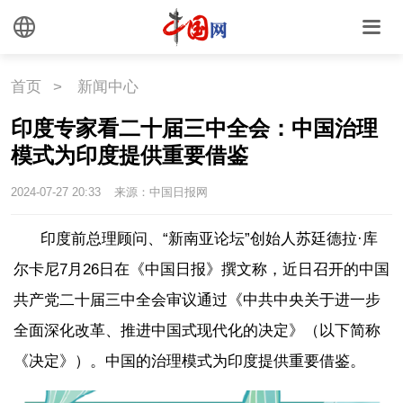
首页
>
新闻中心
印度专家看二十届三中全会：中国治理
模式为印度提供重要借鉴
2024-07-27 20:33
来源：中国日报网
印度前总理顾问、“新南亚论坛”创始人苏廷德拉·库
尔卡尼7月26日在《中国日报》撰文称，近日召开的中国
共产党二十届三中全会审议通过《中共中央关于进一步
全面深化改革、推进中国式现代化的决定》（以下简称
《决定》）。中国的治理模式为印度提供重要借鉴。