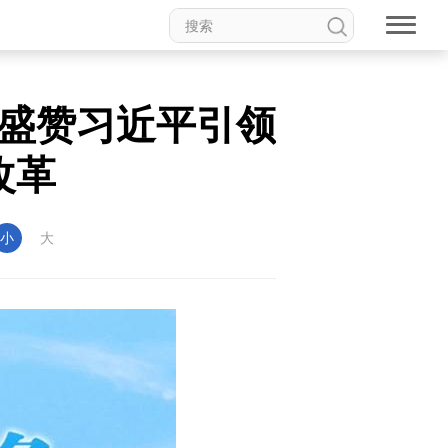
盛赞习近平引领
改革
小
大