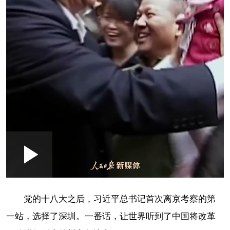
Loaded
:
Play
0:00
/
--:--
Play
Picture-
Mute
Fullscr
in-
Picture
8.48%
Video
党的十八大之后，习近平总书记首次离京考察的第
一站，选择了深圳。一番话，让世界听到了中国将改革