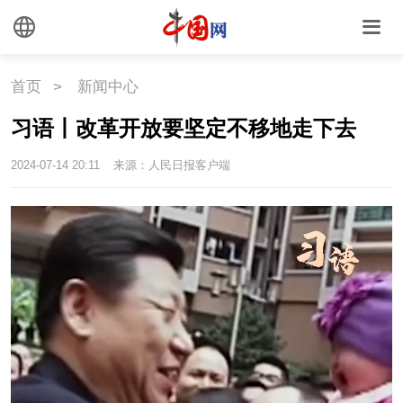
国情
首页
>
新闻中心
国情
助残
一带一路
习语丨改革开放要坚定不移地走下去
海洋
草原
湾区
2024-07-14 20:11
来源：人民日报客户端
联盟
心理
老年