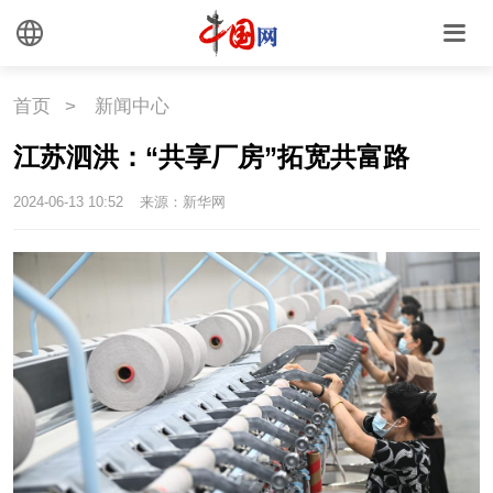
中国瓷
首页
>
新闻中心
国情
江苏泗洪：“共享厂房”拓宽共富路
国情
助残
一带一路
2024-06-13 10:52
来源：新华网
海洋
草原
湾区
联盟
心理
老年