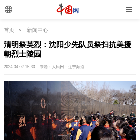
海洋
草原
湾区
联盟
心理
老年
首页
>
新闻中心
清明祭英烈：沈阳少先队员祭扫抗美援
朝烈士陵园
2024-04-02 15:30
来源：人民网－辽宁频道