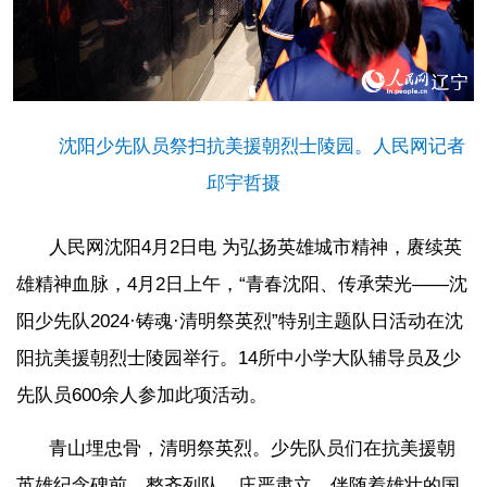
沈阳少先队员祭扫抗美援朝烈士陵园。人民网记者
邱宇哲摄
人民网沈阳4月2日电 为弘扬英雄城市精神，赓续英
雄精神血脉，4月2日上午，“青春沈阳、传承荣光——沈
阳少先队2024·铸魂·清明祭英烈”特别主题队日活动在沈
阳抗美援朝烈士陵园举行。14所中小学大队辅导员及少
先队员600余人参加此项活动。
青山埋忠骨，清明祭英烈。少先队员们在抗美援朝
英雄纪念碑前，整齐列队、庄严肃立。伴随着雄壮的国