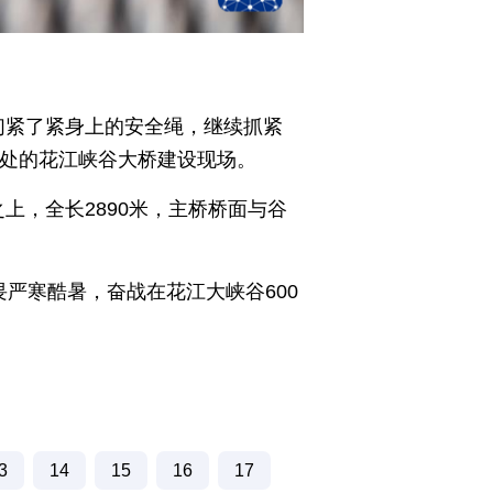
们紧了紧身上的安全绳，继续抓紧
处的花江峡谷大桥建设现场。
上，全长2890米，主桥桥面与谷
畏严寒酷暑，奋战在花江大峡谷600
3
14
15
16
17