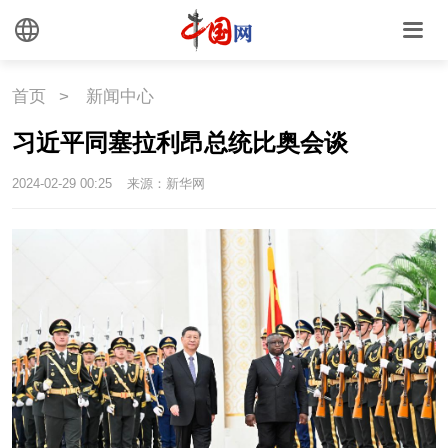
文化
文创
艺术
时尚
旅游
铁路
首页
>
新闻中心
悦读
民藏
中医
习近平同塞拉利昂总统比奥会谈
中国瓷
2024-02-29 00:25
来源：新华网
国情
国情
助残
一带一路
海洋
草原
湾区
联盟
心理
老年