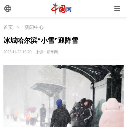
文化
文化
文创
艺术
首页
>
新闻中心
时尚
旅游
铁路
冰城哈尔滨“小雪”迎降雪
悦读
民藏
中医
2023-11-22 16:20
来源：新华网
中国瓷
国情
国情
助残
一带一路
海洋
草原
湾区
联盟
心理
老年