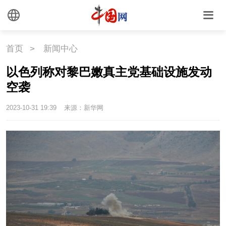
时尚
旅游
铁路
首页
>
新闻中心
悦读
民藏
中医
以色列称对黎巴嫩真主党基础设施发动
中国瓷
空袭
2023-10-31 19:39
来源：新华网
国情
国情
助残
一带一路
海洋
草原
湾区
联盟
心理
老年