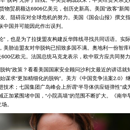
中货物贸易额达6906亿美元，创历史新高。美国“政客”新
盟友、阻碍应对全球危机的努力。美国《国会山报》撰文指
纵中国并可能因此作出误判。
钩论”，也是为了拉拢盟友构建反华阵线寻找共同话语。实际
，美胁迫盟友对华脱钩已招致多国不满。奥地利一份智库
失600亿欧元。法国总统马克龙表示，欧中双方应共同努力
“脱钩”政策？看看美国国家安全顾问沙利文最近的讲话就
始谋求“更加精细化的脱钩”。美方《中国竞争法案2.0
进技术；七国集团广岛峰会上所谓“半导体供应链弹性”成
域正加紧围堵中国，“小院高墙”的范围不断扩大。《南华
立场。