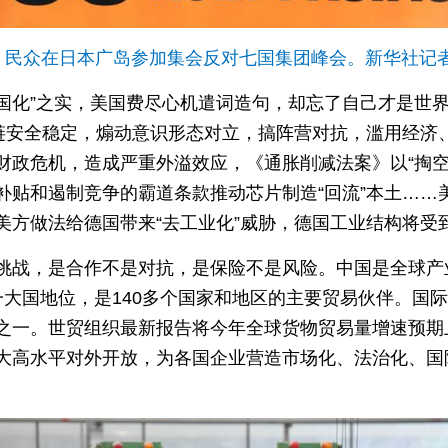
日，民众在日本广岛参加集会反对七国集团峰会。新华社记
中国化”之实，美国费尽心机遣词造句，却忘了自己才是世
应链安全稳定，煽动意识形态对立，搞阵营对抗，滥用经济
政危机，造成严重外溢效应，《通胀削减法案》以“掏空”
补贴和遏制竞争的霸道条款推动芯片制造“回流”本土……
美方做法给德国带来“去工业化”威胁，德国工业结构将受
挑战，是合作不是对抗，是保险不是风险。中国是全球产
一大国地位，是140多个国家和地区的主要贸易伙伴。国
之一。世贸组织最新报告将今年全球货物贸易量增速预期上
大高水平对外开放，为各国企业营造市场化、法治化、国