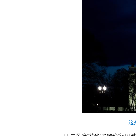
这
用“去风险”替代“脱钩论”还