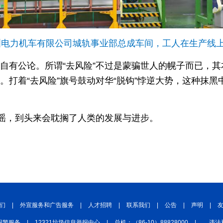
车株洲电力机车有限公司城轨事业部总成车间，工人在生产线
世人自有公论。所谓“去风险”不过是蒙骗世人的幌子而已，
团”。打着“去风险”旗号鼓动对华“脱钩”悖逆大势，这种抹
谣，到头来会耽搁了人类的发展与进步。
们
|
外宣服务和广告服务
|
人才招聘
|
联系我们
|
公告
|
声明
|
报警服务
|
12321垃圾信息举报中心
|
总机：（86-10）88828000
|
违法