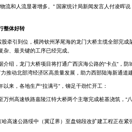
，物流和人流显著增多。” 国家统计局新闻发言人付凌晖
行整体好转
缆索股牵引到位，横跨钦州茅尾海的龙门大桥主缆全部完成
复杂、最关键的工序已经完成。
据介绍，龙门大桥项目将打通广西滨海公路的“卡点”，防
，有力推动北部湾经济区高质量发展，助力西部陆海新通道
年以来，各地生产“拉满弓”，铆足干劲忙开工：
至万州高速铁路嘉陵江特大桥两个主墩完成桩基浇筑，“八
的京哈高速公路绥中（冀辽界）至盘锦段改扩建工程正在紧