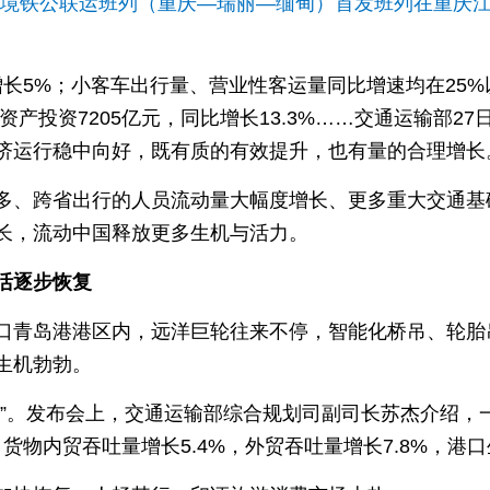
道跨境铁公联运班列（重庆—瑞丽—缅甸）首发班列在重庆
比增长5%；小客车出行量、营业性客运量同比增速均在25%
资产投资7205亿元，同比增长13.3%……交通运输部
济运行稳中向好，既有质的有效提升，也有量的合理增长
多、跨省出行的人员流动量大幅度增长、更多重大交通基
长，流动中国释放更多生机与活力。
活逐步恢复
口青岛港港区内，远洋巨轮往来不停，智能化桥吊、轮胎
生机勃勃。
表”。发布会上，交通运输部综合规划司副司长苏杰介绍，
港口货物内贸吞吐量增长5.4%，外贸吞吐量增长7.8%，