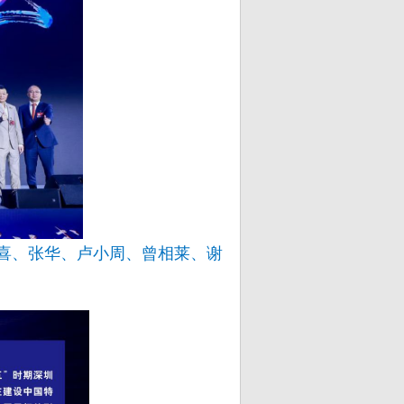
凤喜、张华、卢小周、曾相莱、谢