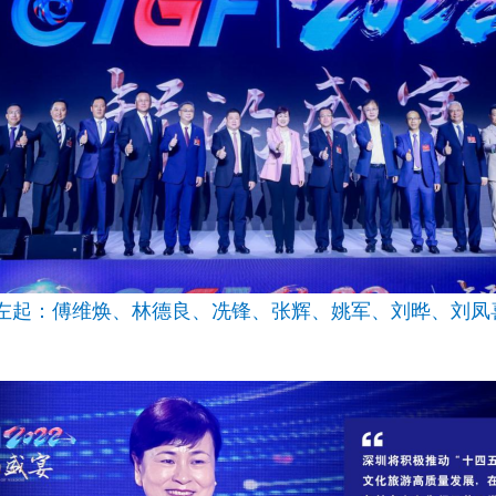
嘉宾（左起：傅维焕、林德良、冼锋、张辉、姚军、刘晔、刘
）