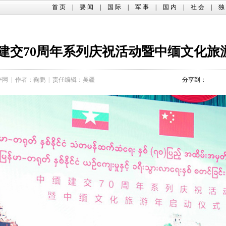
首 页
|
要 闻
|
国 际
|
军 事
|
国 内
|
社 会
|
独
建交70周年系列庆祝活动暨中缅文化旅
华网
|
作者：鞠鹏
|
责任编辑：吴疆
分享到：