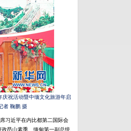
周年庆祝活动暨中缅文化旅游年启
者 鞠鹏 摄
主席习近平在内比都第二国际会
资政昂山素季、缅甸第一副总统