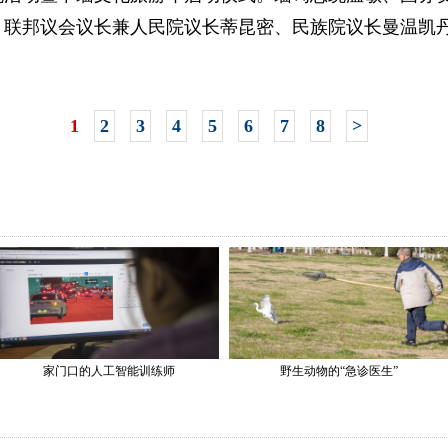
、联邦议会议长兼人民院议长蒂昆密、民族院议长曼温凯
1
2
3
4
5
6
7
8
>