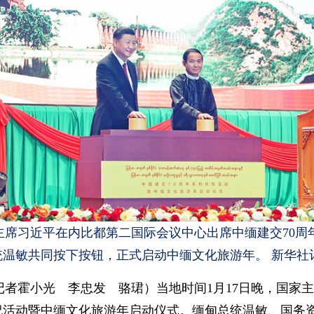
家主席习近平在内比都第二国际会议中心出席中缅建交70
温敏共同按下按钮，正式启动中缅文化旅游年。 新华社记
（记者霍小光 李忠发 骆珺）当地时间1月17日晚，国家
祝活动暨中缅文化旅游年启动仪式。缅甸总统温敏、国务