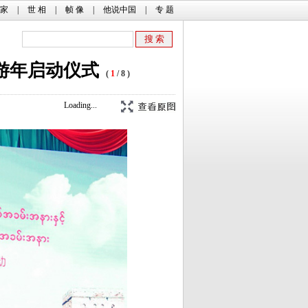
 家
|
世 相
|
帧 像
|
他说中国
|
专 题
游年启动仪式
(
1
/ 8 )
Loading...