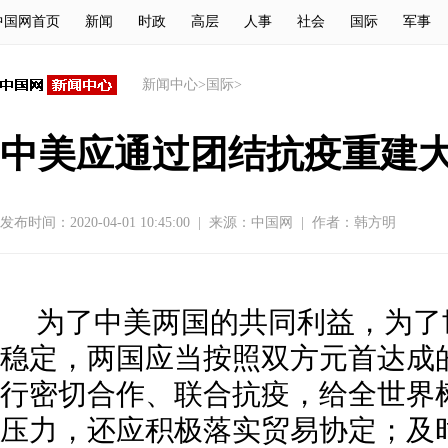
中国网首页
新闻
时政
高层
人事
社会
国际
军事
新闻中心
>
国际
>
中美应通过团结抗疫重建
发布时间：2020-04-01 10:45:00
|
来源：
中国网
|
作者：韩方明
为了中美两国的共同利益，为了
稳定，两国应当按照双方元首达成
行密切合作、联合抗疫，给全世界
压力，还应积极落实贸易协定；及