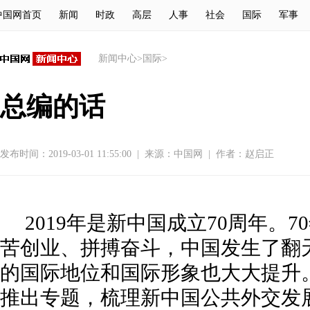
中国网首页
新闻
时政
高层
人事
社会
国际
军事
新闻中心
>
国际
>
总编的话
发布时间：2019-03-01 11:55:00
|
来源：
中国网
|
作者：赵启正
2019年是新中国成立70周年。
苦创业、拼搏奋斗，中国发生了翻
的国际地位和国际形象也大大提升
推出专题，梳理新中国公共外交发