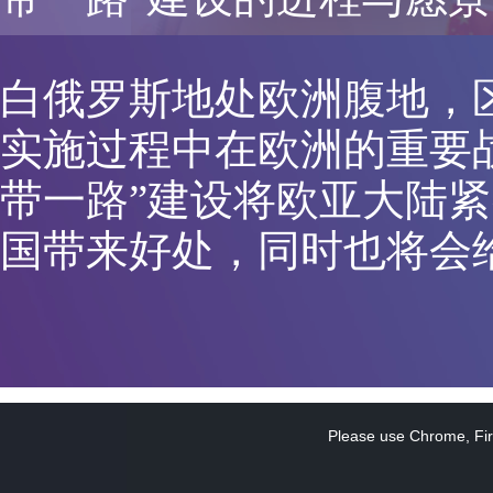
白俄罗斯地处欧洲腹地，区
实施过程中在欧洲的重要
带一路”建设将欧亚大陆
国带来好处，同时也将会
This
is
a
Please use Chrome, Fire
modal
window.