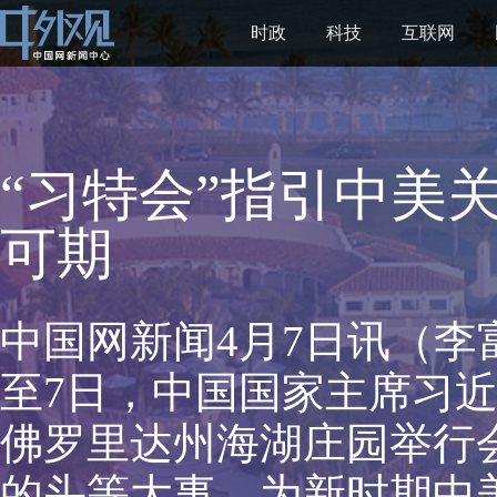
时政
科技
互联网
“习特会”指引中美关
可期
中国网新闻4月7日讯（李
至7日，中国国家主席习
佛罗里达州海湖庄园举行
的头等大事，为新时期中