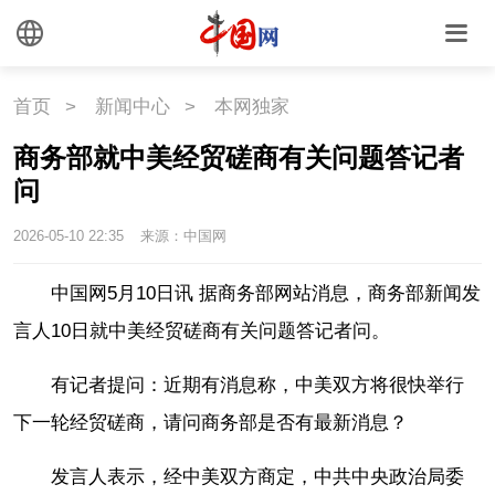
外媒观察
中国关键词
文化
首页
>
新闻中心
>
本网独家
商务部就中美经贸磋商有关问题答记者
文化
文创
艺术
问
时尚
旅游
铁路
2026-05-10 22:35
来源：中国网
悦读
民藏
中医
中国网5月10日讯 据商务部网站消息，商务部新闻发
言人10日就中美经贸磋商有关问题答记者问。
中国瓷
有记者提问：近期有消息称，中美双方将很快举行
国情
下一轮经贸磋商，请问商务部是否有最新消息？
国情
助残
一带一路
发言人表示，经中美双方商定，中共中央政治局委