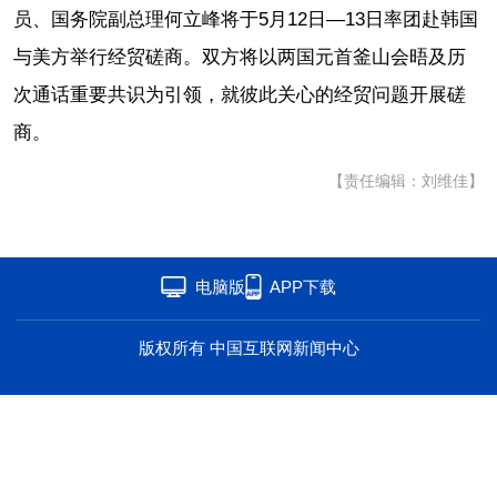
员、国务院副总理何立峰将于5月12日—13日率团赴韩国
海洋
草原
湾区
与美方举行经贸磋商。双方将以两国元首釜山会晤及历
联盟
心理
老年
次通话重要共识为引领，就彼此关心的经贸问题开展磋
商。
【责任编辑：刘维佳】
电脑版
APP下载
版权所有 中国互联网新闻中心