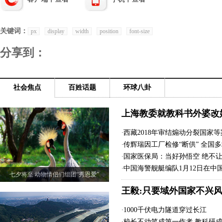
关键词：
px
display
width
position
font-size
分享到：