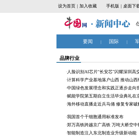
品牌行业
人脸识别AI芯片“长安芯”闪耀深圳高
·
计算科学产业基地落户山西 推动山西
·
中国绿色发展理念和实践正逐步走向
·
赋能学院第五期自立生活毕业典礼在
·
海外移动直播走近兵马俑 修复专家破
·
我国首个干细胞通用标准发布
·
郑万高铁跨越京广高铁 万吨大桥空中
·
智能制造注入东北制造业升级新动能
·