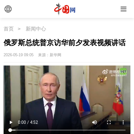
国情
国情
助残
一带一路
首页
>
新闻中心
海洋
草原
湾区
俄罗斯总统普京访华前夕发表视频讲话
联盟
心理
老年
2026-05-19 09:05
来源：新华网