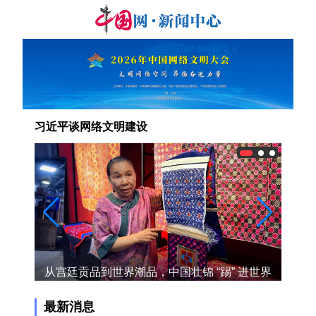
习近平谈网络文明建设
宣传活
从宫廷贡品到世界潮品，中国壮锦 “踢” 进世界
广西
杯，走出国际范儿
最新消息