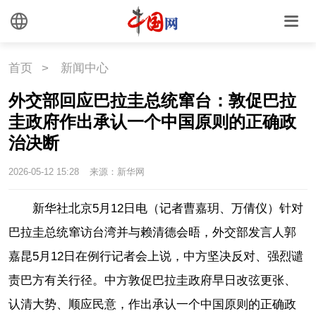
外媒观察
中国关键词
文化
首页
>
新闻中心
外交部回应巴拉圭总统窜台：敦促巴拉
文化
文创
艺术
圭政府作出承认一个中国原则的正确政
时尚
旅游
铁路
治决断
2026-05-12 15:28
来源：新华网
悦读
民藏
中医
新华社北京5月12日电（记者曹嘉玥、万倩仪）针对
中国瓷
巴拉圭总统窜访台湾并与赖清德会晤，外交部发言人郭
嘉昆5月12日在例行记者会上说，中方坚决反对、强烈谴
国情
责巴方有关行径。中方敦促巴拉圭政府早日改弦更张、
国情
助残
一带一路
认清大势、顺应民意，作出承认一个中国原则的正确政