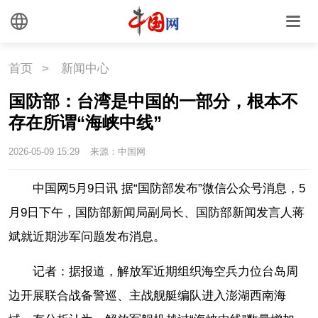
外媒观察
中国关键词
文化
首页
>
新闻中心
文化
文创
艺术
国防部：台湾是中国的一部分，根本不
存在所谓“海峡中线”
时尚
旅游
铁路
2026-05-09 15:29
来源：中国网
悦读
民藏
中医
中国网5月9日讯 据“国防部发布”微信公众号消息，5
中国瓷
月9日下午，国防部新闻局副局长、国防部新闻发言人蒋
斌就近期涉军问题发布消息。
国情
记者：据报道，解放军近期组织海空兵力位台岛周
国情
助残
一带一路
边开展联合战备警巡、主战舰艇编队进入澎湖西南海