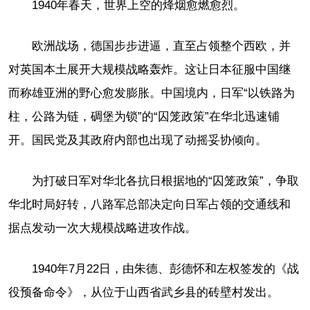
1940年春天，世界上空的烽烟愈燃愈烈。
欧洲战场，德国步步进逼，直至占领整个西欧，并
对英国本土展开大规模战略轰炸。这让日本征服中国继
而称雄亚洲的野心愈发膨胀。中国境内，日军“以铁路为
柱，公路为链，碉堡为锁”的“囚笼政策”在华北迅速铺
开。国民党及其政府内部也出现了动摇妥协倾向。
为打破日军对华北各抗日根据地的“囚笼政策”，争取
华北时局好转，八路军总部决定向日军占领的交通线和
据点发动一次大规模战略进攻作战。
1940年7月22日，由朱德、彭德怀和左权签发的《战
役预备命令》，从位于山西省武乡县的砖壁村发出。