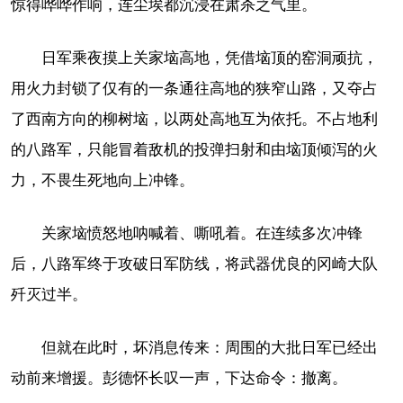
惊得哗哗作响，连尘埃都沉浸在肃杀之气里。
日军乘夜摸上关家垴高地，凭借垴顶的窑洞顽抗，
用火力封锁了仅有的一条通往高地的狭窄山路，又夺占
了西南方向的柳树垴，以两处高地互为依托。不占地利
的八路军，只能冒着敌机的投弹扫射和由垴顶倾泻的火
力，不畏生死地向上冲锋。
关家垴愤怒地呐喊着、嘶吼着。在连续多次冲锋
后，八路军终于攻破日军防线，将武器优良的冈崎大队
歼灭过半。
但就在此时，坏消息传来：周围的大批日军已经出
动前来增援。彭德怀长叹一声，下达命令：撤离。