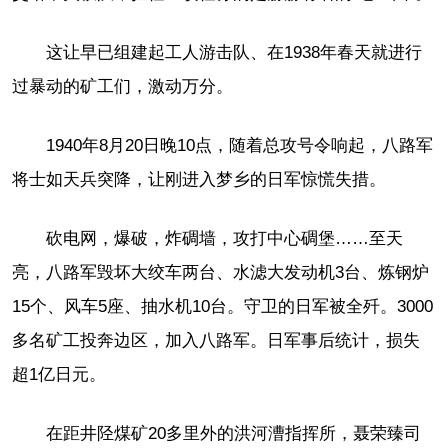
这让早已组建起工人游击队、在1938年春天就进行
过暴动的矿工们，激动万分。
1940年8月20日晚10点，随着总攻号令响起，八路军
将士如天兵突降，让刚进入梦乡的日军惊慌失措。
砍电网，爆破，炸碉墙，攻打中心碉堡……至天
亮，八路军毁坏大绞车两台、水滤大发动机3台、炼钢炉
15个、风车5座、抽水机10台。守卫的日军被全歼。3000
多名矿工投奔边区，加入八路军。日军事后统计，损失
超1亿日元。
在距井陉煤矿20多里外的洪河漕指挥所，聂荣臻司