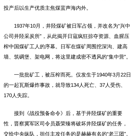
投产后以生产优质主焦煤蜚声海内外。
1937年10月，井陉煤矿被日军占领，并改名为“兴中
公司井陉采炭所”，从此揭开日寇疯狂掠夺资源、血腥压
榨中国煤矿工人的序幕。日军在煤矿周围挖深沟、建高
墙、筑碉堡、架电网，将这里建成密不透风的“集中营”。
一批批矿工，被压榨而死。仅发生于1940年3月22日
的一起瓦斯爆炸事故，就导致134人死亡、37人受伤、
170人失踪。
接到《战役预备命令》后，基于井陉煤矿的重要
性，晋察冀军区司令员聂荣臻将破坏井陉煤矿的任务，
交给中央纵队，担任主攻任务的是赫赫有名的“老三团”。