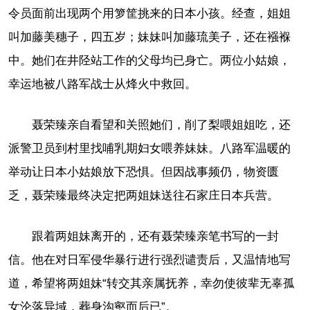
令员面前出现两个用箩筐挑来的日本小孩。经查，姐姐
叫加藤美穗子，四五岁；妹妹叫加藤琉美子，还在襁褓
中。她们在井陉站工作的父母均已身亡。两位小姑娘，
幸运地被八路军战士从烽火中救回。
聂荣臻亲自看望和关照她们，削了梨喂姐姐吃，还
派警卫员到村里找哺乳期妇女喂养妹妹。八路军温暖的
举动让日本小姑娘放下恐惧。但因战事频仍，物资匮
乏，聂荣臻最终决定把两姐妹送往石家庄日本兵营。
跟着两姐妹离开的，还有聂荣臻亲笔书写的一封
信。他在对日军侵华暴行进行强烈谴责后，又温情地写
道，希望将两姐妹“转交其亲属抚养，幸勿使彼辈无辜孤
女沦落异域，葬身沟壑而后已”。