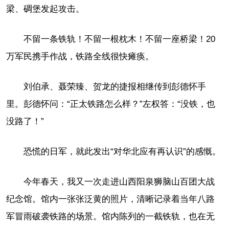
梁、碉堡发起攻击。
不留一条铁轨！不留一根枕木！不留一座桥梁！20
万军民携手作战，铁路全线很快瘫痪。
刘伯承、聂荣臻、贺龙的捷报相继传到彭德怀手
里。彭德怀问：“正太铁路怎么样？”左权答：“没铁，也
没路了！”
恐慌的日军，就此发出“对华北应有再认识”的感慨。
今年春天，我又一次走进山西阳泉狮脑山百团大战
纪念馆。馆内一张张泛黄的照片，清晰记录着当年八路
军冒雨破袭铁路的场景。馆内陈列的一截铁轨，也在无