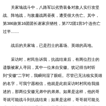
关家垴战斗中，八路军以劣势装备对敌人实行攻坚
战、阵地战，与敌鏖战两昼夜，遭受很大伤亡。其中，
第386旅第16团团长谢家庆牺牲，第772团1营3个连伤亡
过半……
战后的关家垴，已是烈士的墓场、英雄的高地。
采访时，村民告诉我，抗战结束后，有两位烈士的
遗骸被家人寻回，其中一位来自安徽。犹记得当时听
到“安徽”二字时，我瞬间湿了眼眶。尽管已无法核实英雄
的名字，可我宁愿相信，他就是此前采访时村民给我描
述的，那两位安徽兄弟中的弟弟。如果是这样，他的哥
哥就可能战斗到抗战结束；如果是这样，哥哥就可能兑