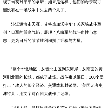
现了当初对弟弟的承诺；如果是这样，他们的母亲就可
能没有在一场战争中失去两个儿子。
涉江渡海走天涯，甘将热血沃中华！关家垴战斗重
创了日军的嚣张气焰，展现了八路军的战斗血性与意
志，更为日后的节节胜利积攒了经验与力量。
……
“整个华北地区，从晋北山区到东海岸，从南面的黄
河到北面的长城，都成了战场。战斗夜以继日，100个团
打击了敌人的整个经济、交通线和封锁网。”美国记者史
沫特莱，用文字对百团大战作了记录。
百团大战，是抗日战争中八路军在华北地区发动的