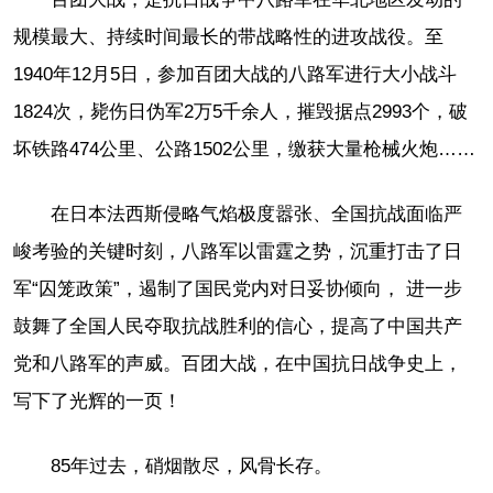
规模最大、持续时间最长的带战略性的进攻战役。至
1940年12月5日，参加百团大战的八路军进行大小战斗
1824次，毙伤日伪军2万5千余人，摧毁据点2993个，破
坏铁路474公里、公路1502公里，缴获大量枪械火炮……
在日本法西斯侵略气焰极度嚣张、全国抗战面临严
峻考验的关键时刻，八路军以雷霆之势，沉重打击了日
军“囚笼政策”，遏制了国民党内对日妥协倾向， 进一步
鼓舞了全国人民夺取抗战胜利的信心，提高了中国共产
党和八路军的声威。百团大战，在中国抗日战争史上，
写下了光辉的一页！
85年过去，硝烟散尽，风骨长存。