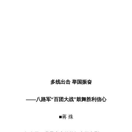
多线出击 举国振奋
——八路军“百团大战”鼓舞胜利信心
■蒋 殊