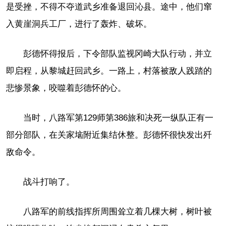
是受挫，不得不夺道武乡准备退回沁县。途中，他们窜
入黄崖洞兵工厂，进行了轰炸、破坏。
彭德怀得报后，下令部队监视冈崎大队行动，并立
即启程，从黎城赶回武乡。一路上，村落被敌人践踏的
悲惨景象，咬噬着彭德怀的心。
当时，八路军第129师第386旅和决死一纵队正有一
部分部队，在关家垴附近集结休整。彭德怀很快发出歼
敌命令。
战斗打响了。
八路军的前线指挥所周围耸立着几棵大树，树叶被