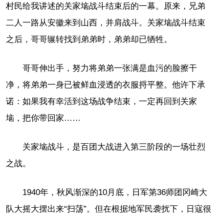
村民给我讲述的关家垴战斗结束后的一幕。原来，兄弟
二人一路从安徽来到山西，并肩战斗。关家垴战斗结束
之后，哥哥辗转找到弟弟时，弟弟却已牺牲。
哥哥伸出手，努力将弟弟一张满是血污的脸擦干
净，将弟弟一身已被鲜血浸透的衣服捋平整。他许下承
诺：如果我有幸活到这场战争结束，一定再回到关家
垴，把你带回家……
关家垴战斗，是百团大战进入第三阶段的一场壮烈
之战。
1940年，秋风渐深的10月底，日军第36师团冈崎大
队大摇大摆出来“扫荡”。但在根据地军民袭扰下，日寇很