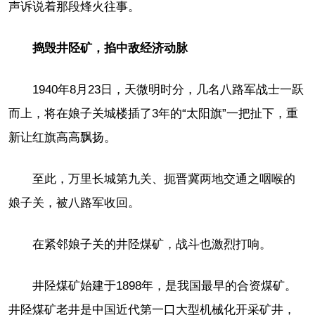
声诉说着那段烽火往事。
捣毁井陉矿，掐中敌经济动脉
1940年8月23日，天微明时分，几名八路军战士一跃
而上，将在娘子关城楼插了3年的“太阳旗”一把扯下，重
新让红旗高高飘扬。
至此，万里长城第九关、扼晋冀两地交通之咽喉的
娘子关，被八路军收回。
在紧邻娘子关的井陉煤矿，战斗也激烈打响。
井陉煤矿始建于1898年，是我国最早的合资煤矿。
井陉煤矿老井是中国近代第一口大型机械化开采矿井，