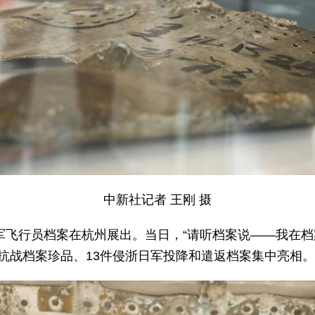
中新社记者 王刚 摄
美军飞行员档案在杭州展出。当日，“请听档案说——我在
抗战档案珍品、13件侵浙日军投降和遣返档案集中亮相。