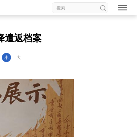
降遣返档案
：
小
大