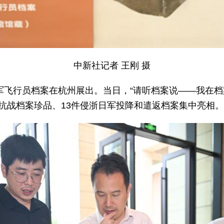
中新社记者 王刚 摄
美军飞行员档案在杭州展出。当日，“请听档案说——我在
抗战档案珍品、13件侵浙日军投降和遣返档案集中亮相。