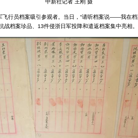
中新社记者 王刚 摄
美军飞行员档案吸引参观者。当日，“请听档案说——我在
抗战档案珍品、13件侵浙日军投降和遣返档案集中亮相。