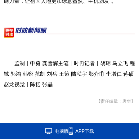
礴力量，让祖国大地更加绿意盎然、生机勃发”。
监制丨申勇 龚雪辉主笔丨时冉记者丨胡玮 马立飞 程
铖 郭鸿 韩锐 范凯 刘岳 王策 陆泓宇 鄂介甫 李增仁 蒋硕
赵龙视觉丨陈括 张晶
【责任编辑：唐华】
电脑版
APP下载