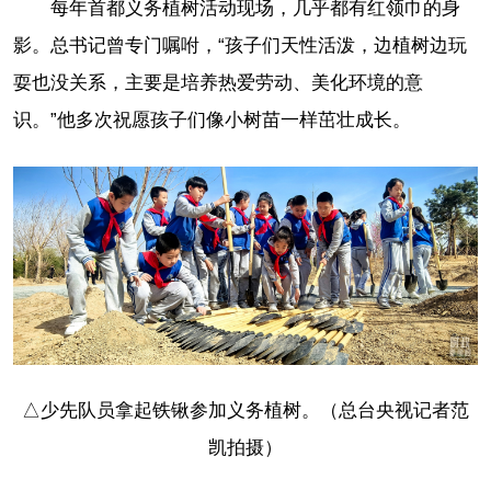
每年首都义务植树活动现场，几乎都有红领巾的身
影。总书记曾专门嘱咐，“孩子们天性活泼，边植树边玩
耍也没关系，主要是培养热爱劳动、美化环境的意
识。”他多次祝愿孩子们像小树苗一样茁壮成长。
△少先队员拿起铁锹参加义务植树。（总台央视记者范
凯拍摄）