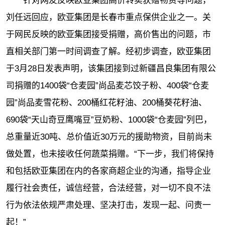
针对网友反映欧亚集团高价转卖获赠物资等问题，
刘任远回应，欧亚集团是长春市重点保供企业之一。关
于网民反映的欧亚集团接受捐赠，高价售出的问题，市
直相关部门第一时间调查了解。经初步调查，欧亚集团
于3月28日发表声明，该集团接到过新疆昌良集团有限公
司捐赠的1400袋“仓麦园”尚品麦芯饺子粉、400袋“仓麦
园”尚品麦雪花粉、200桶红花籽油、200桶葵花籽油、
690袋“天山奇豆鹰嘴豆”豆奶粉、1000袋“仓麦园”列巴，
总重量近30吨、总价值近30万元的援助物资，目前尚未
做处置，也未接收任何蔬菜捐赠。“下一步，我们将保持
和包括欧亚集团在内的各家商超企业的沟通，指导企业
履行社会责任，诚信经营，合法经营，对一切不良不法
行为依法依规严肃处理、坚决打击，发现一起、问责一
起！”