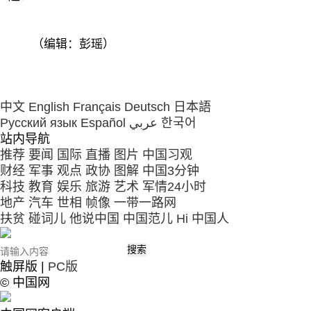
（编辑：彭瑶）
中文
English
Français
Deutsch
日本語
Русский язык
Español
عربي
한국어
站内导航
推荐
要闻
国际
直播
图片
中国习观
财经
军事
观点
政协
图解
中国3分钟
科技
教育
娱乐
旅游
艺术
军情24小时
地产
汽车
世相
帧像
一带一路网
扶贫
碰词儿
他说中国
中国范儿
Hi 中国人
触屏版 |
PC版
©
中国网