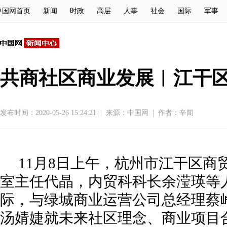
中国网首页
新闻
时政
高层
人事
社会
国际
军事
共商社区商业发展︱江干
发布时间：2020-05-26 15:24:21
|
来源：
中国网
|
作者：辛闻
11月8日上午，杭州市江干区商
室主任代晶，内贸科科长余滢瑛等
际，与绿城商业运营公司总经理蔡
汤婧婕就未来社区理念、商业项目