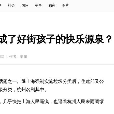
事
社会
国际
军事
独家
图片
成了好街孩子的快乐源泉？
国网
|
作者：辛闻
话题之一。继上海强制实施垃圾分类后，住建部又公
垃圾分类，杭州名列其中。
，几乎快把上海人民逼疯，也逼着杭州人民未雨绸缪