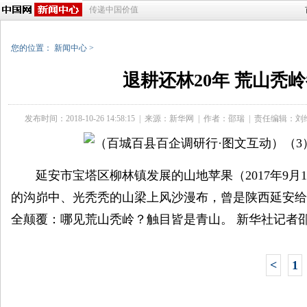
传递中国价值
您的位置：
新闻中心
>
退耕还林20年 荒山秃
发布时间：2018-10-26 14:58:15
|
来源：
新华网
|
作者：邵瑞
|
责任编辑：刘
延安市宝塔区柳林镇发展的山地苹果（2017年9月
的沟峁中、光秃秃的山梁上风沙漫布，曾是陕西延安给
全颠覆：哪见荒山秃岭？触目皆是青山。 新华社记者
<
1