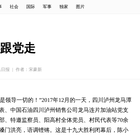
事
社会
国际
军事
独家
图片
心跟党走
民日报
|
作者：宋豪新
领导一切的！”2017年12月的一天，四川泸州龙马潭
表、中国石油四川泸州销售公司龙马连片加油站党支
部、特邀监察员、阳高村全体党员、村民代表等70余
嗓门洪亮，语调铿锵。这是十九大胜利闭幕后，陈小