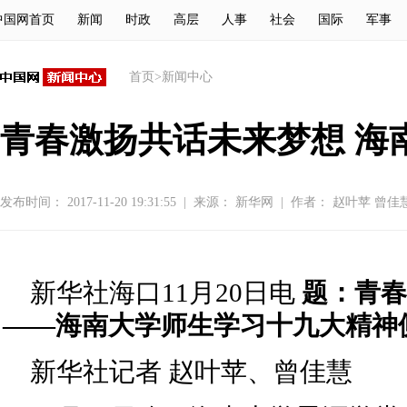
中国网首页
新闻
时政
高层
人事
社会
国际
军事
首页
>
新闻中心
青春激扬共话未来梦想 海
发布时间： 2017-11-20 19:31:55
|
来源：
新华网
|
作者： 赵叶苹 曾佳
新华社海口11月20日电
题：青春
——海南大学师生学习十九大精神
新华社记者 赵叶苹、曾佳慧