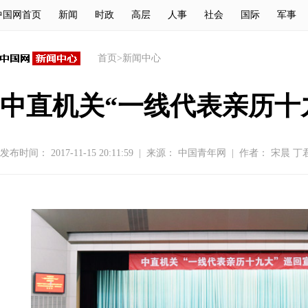
中国网首页
新闻
时政
高层
人事
社会
国际
军事
首页
>
新闻中心
中直机关“一线代表亲历十
发布时间： 2017-11-15 20:11:59
|
来源：
中国青年网
|
作者： 宋晨 丁