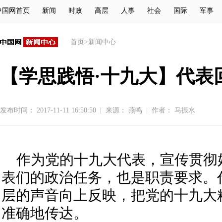
中国网首页
新闻
时政
高层
人事
社会
国际
军事
首页
>
新闻中心
【学思践悟·十九大】代表
发布时间： 2017-11-11 16:50:50
|
来源：
燕鸣
|
作者： 马振水
作为党的十九大代表，宣传贯彻
表们的政治任务，也是职责要求。
层的声音向上反映，把党的十九大
准确地传达。