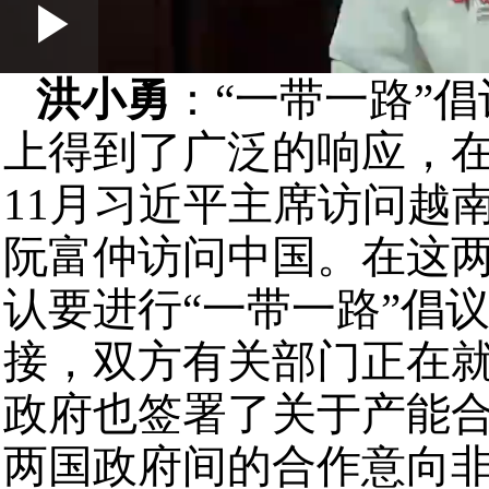
Play
0:00
/
--:--
Play
洪小勇
：“一带一路”
Video
上得到了广泛的响应，在
11月习近平主席访问越
阮富仲访问中国。在这
认要进行“一带一路”倡
接，双方有关部门正在
政府也签署了关于产能
两国政府间的合作意向