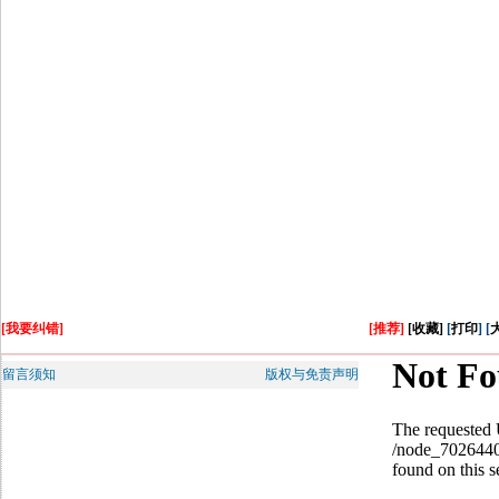
[我要纠错]
[推荐]
[收藏]
[
打印
] [
留言须知
版权与免责声明