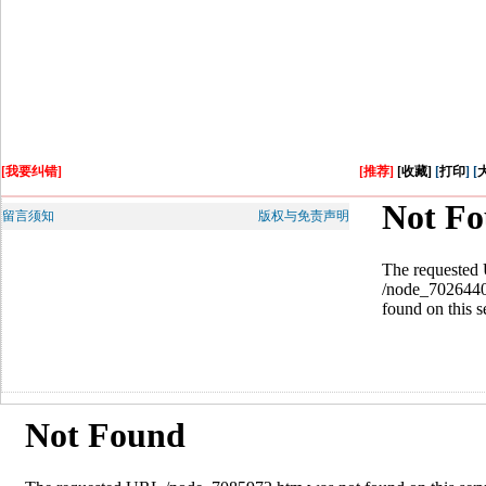
[我要纠错]
[推荐]
[收藏]
[
打印
] [
留言须知
版权与免责声明