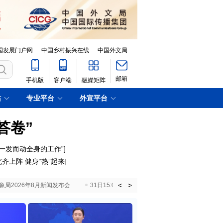
国发展门户网
中国乡村振兴在线
中国外文局
邮箱
手机版
客户端
融媒矩阵
站
专业平台
外宣平台
答卷”
一发而动全身的工作”]
齐上阵 健身“热”起来]
<
>
国气象局2026年8月新闻发布会
31日15:00 国新办就加快推动“十五五”时期退