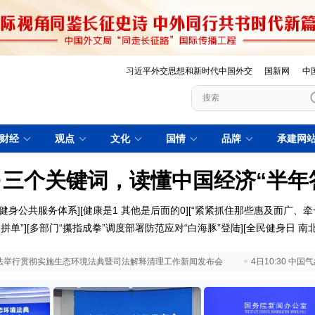
习近平外交思想和新时代中国外交
国新网
中
财经
观点
文化
国情
品牌
承建网
·三个关键词，读懂中国经济“半年
健身公共服务体系]
[健康是1 其他是后面的0]
[“紧紧抓住那些惠及面广、牵
拼单”]
[多部门“攥指成拳”调度部署防范应对“白海豚”登陆]
[全民健身日 南北
 最高法举行贯彻实施生态环境法典暨司法解释清理工作新闻发布会
4日10:30 中