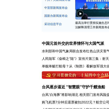
中宣部新闻发布会
国新办新闻发布会
最高法举行贯彻实施生态
采访信息平台
法解释清理工作新闻发布
中国元首外交的世界情怀与大国气派
水利部和中国气象局联合发布红色山洪灾害
人民陆军《奋楫之“陆”》宣传片第三集：射
单舰单艇打航母？从《制胜》看解放军强大
台风逐步逼近 "智慧眼"守护千艘渔船
台风“白海豚”将影响湖北 相关部门发布风险
购飞机票7分钟后退票被扣2022元？航空公