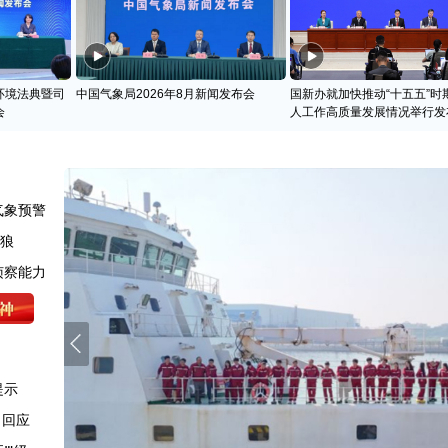
环境法典暨司
中国气象局2026年8月新闻发布会
国新办就加快推动“十五五”时
会
人工作高质量发展情况举行发
气象预警
天狼
侦察能力
提示
司回应