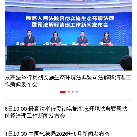
美媒:多场景低成本应用 中国让AI变得更具实用价值
上半年机械工业规上企业实现营业收入同比增长
6.5%
“零关税”实施100天 见证中非合作新气象
高温下用电负荷创新高 解码今夏的清凉底气
最高法举行贯彻实施生态环境法典暨司法解释清理工
作新闻发布会
活力中国调研行丨弯道超车 如何“皖”美提速
老挝国会主席赛宋蓬逝世
6日10:00 最高法举行贯彻实施生态环境法典暨司法
解释清理工作新闻发布会
伊朗：与阿曼“接近”达成协议但并不意味重开海峡
4日10:30 中国气象局2026年8月新闻发布会