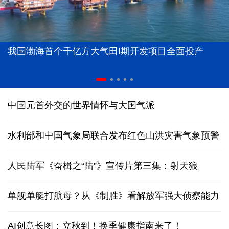
我国渤海首个千亿方大气田Ⅰ期开发项目全面投产
中国元首外交的世界情怀与大国气派
水利部和中国气象局联合发布红色山洪灾害气象预警
人民陆军《奋楫之“陆”》宣传片第三集：射天狼
单舰单艇打航母？从《制胜》看解放军强大侦察能力
AI创意长图：立秋到！换季健康指南来了！